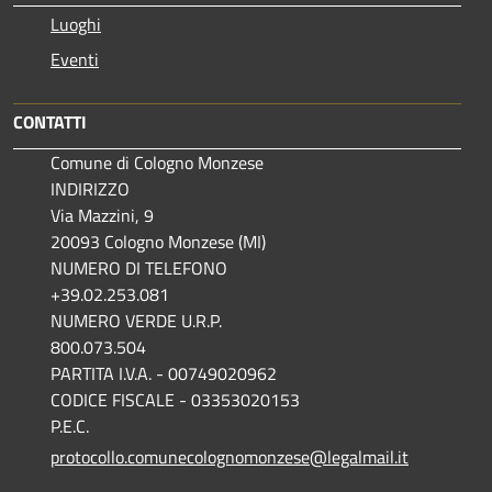
Luoghi
Eventi
CONTATTI
Comune di Cologno Monzese
INDIRIZZO
Via Mazzini, 9
20093 Cologno Monzese (MI)
NUMERO DI TELEFONO
+39.02.253.081
NUMERO VERDE U.R.P.
800.073.504
PARTITA I.V.A. - 00749020962
CODICE FISCALE - 03353020153
P.E.C.
protocollo.comunecolognomonzese@legalmail.it