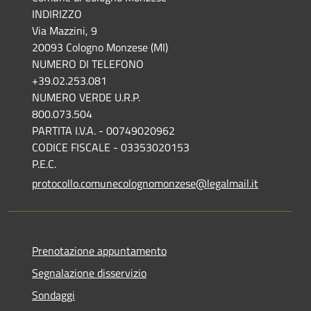
INDIRIZZO
Via Mazzini, 9
20093 Cologno Monzese (MI)
NUMERO DI TELEFONO
+39.02.253.081
NUMERO VERDE U.R.P.
800.073.504
PARTITA I.V.A. - 00749020962
CODICE FISCALE - 03353020153
P.E.C.
protocollo.comunecolognomonzese@legalmail.it
Prenotazione appuntamento
Segnalazione disservizio
Sondaggi