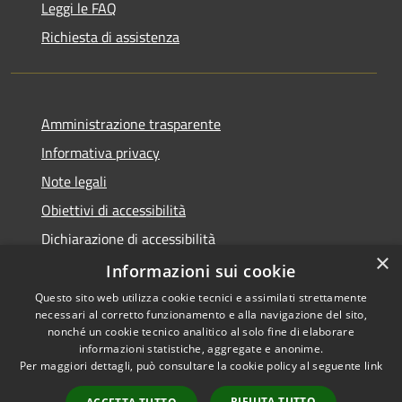
Leggi le FAQ
Richiesta di assistenza
Amministrazione trasparente
Informativa privacy
Note legali
Obiettivi di accessibilità
Dichiarazione di accessibilità
×
Open Data
Informazioni sui cookie
Questo sito web utilizza cookie tecnici e assimilati strettamente
necessari al corretto funzionamento e alla navigazione del sito,
nonché un cookie tecnico analitico al solo fine di elaborare
informazioni statistiche, aggregate e anonime.
RSS
Copyright © 2026 • Comune di
Per maggiori dettagli, può consultare la cookie policy al seguente
link
Accessibilità
Cologno Monzese • Powered
Privacy
Municipium
Accesso
by
•
RIFIUTA TUTTO