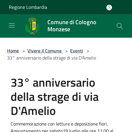
Salta al contenuto principale
Regione Lombardia
Comune di Cologno
Monzese
Home
>
Vivere il Comune
>
Eventi
>
33° anniversario della strage di via D'Amelio
33° anniversario
della strage di via
D'Amelio
Commemorazione con letture e deposizione fiori.
Appuntamento per sabato19 luglio alle ore 11.00 al