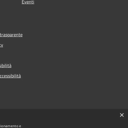
Eventi
trasparente
cy
ibilità
ccessibilità
×
nzionamento e