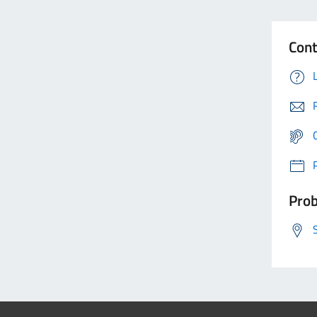
Cont
Prob