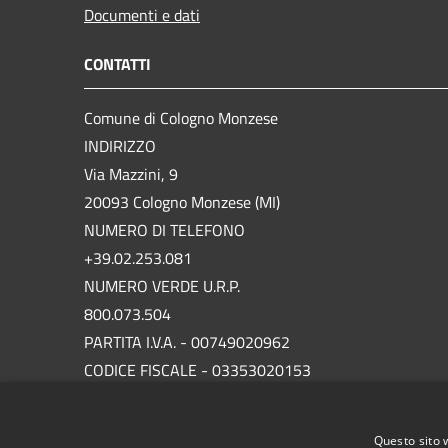
Documenti e dati
CONTATTI
Comune di Cologno Monzese
INDIRIZZO
Via Mazzini, 9
20093 Cologno Monzese (MI)
NUMERO DI TELEFONO
+39.02.253.081
NUMERO VERDE U.R.P.
800.073.504
PARTITA I.V.A. - 00749020962
CODICE FISCALE - 03353020153
P.E.C.
protocollo.comunecolognomonzese@legalmail.it
Questo sito 