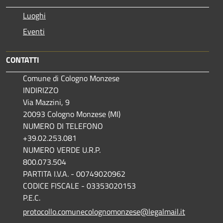
Luoghi
Eventi
CONTATTI
Comune di Cologno Monzese
INDIRIZZO
Via Mazzini, 9
20093 Cologno Monzese (MI)
NUMERO DI TELEFONO
+39.02.253.081
NUMERO VERDE U.R.P.
800.073.504
PARTITA I.V.A. - 00749020962
CODICE FISCALE - 03353020153
P.E.C.
protocollo.comunecolognomonzese@legalmail.it