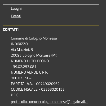
Luoghi
Eventi
CONTATTI
Comune di Cologno Monzese
INDIRIZZO
Via Mazzini, 9
20093 Cologno Monzese (MI)
NUMERO DI TELEFONO
+39.02.253.081
NUMERO VERDE U.R.P.
800.073.504
PARTITA I.V.A. - 00749020962
CODICE FISCALE - 03353020153
P.E.C.
protocollo.comunecolognomonzese@legalmail.it