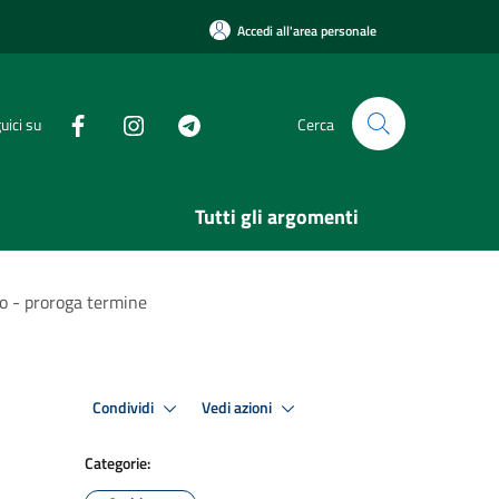
Accedi all'area personale
uici su
Cerca
Tutti gli argomenti
io - proroga termine
Condividi
Vedi azioni
Categorie: