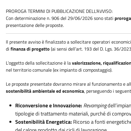
PROROGA TERMINI DI PUBBLICAZIONE DELL'AVVISO:
Con determinazione n. 906 del 29/06/2026 sono stati
proroga
presentazione delle proposte.
Il presente avviso è finalizzato a sollecitare operatori economic
di
finanza di progetto
(ai sensi dell’art. 193 del D. Lgs. 36/202
L'oggetto della sollecitazione è la
valorizzazione, riqualificazio
nel territorio comunale (ex impianto di compostaggio).
Le proposte presentate dovranno mirare al funzionamento e alla 
sostenibilità ambientale ed economica
, perseguendo i seguenti
Riconversione e Innovazione:
Revamping
dell’impian
tipologie di trattamento materiali, purché di comprov
Sostenibilità Energetica:
Ricorso a fonti energetiche
del calore prodotto dai cicli di lavorazione.