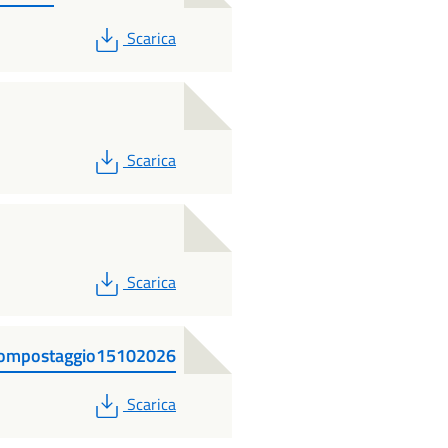
PDF
Scarica
PDF
Scarica
PDF
Scarica
o compostaggio15102026
PDF
Scarica