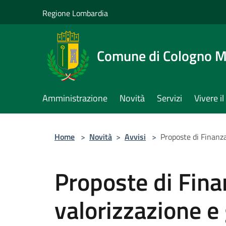
Salta al contenuto principale
Regione Lombardia
Comune di Cologno 
Amministrazione
Novità
Servizi
Vivere 
Home
>
Novità
>
Avvisi
>
Proposte di Finanza
Proposte di Fina
valorizzazione e