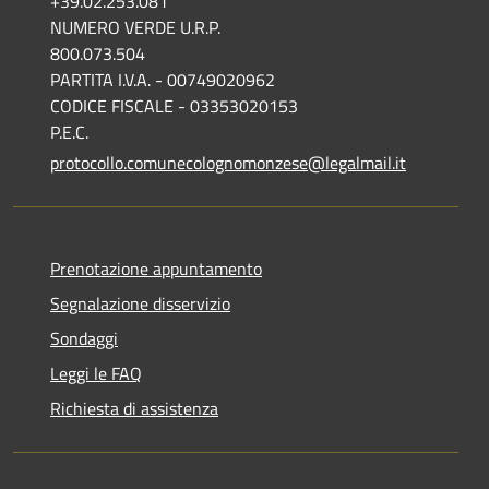
+39.02.253.081
NUMERO VERDE U.R.P.
800.073.504
PARTITA I.V.A. - 00749020962
CODICE FISCALE - 03353020153
P.E.C.
protocollo.comunecolognomonzese@legalmail.it
Prenotazione appuntamento
Segnalazione disservizio
Sondaggi
Leggi le FAQ
Richiesta di assistenza